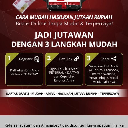
Referral system dari Airasiabet tidak dipungut biaya apapun. Hanya