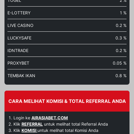
TOGEL
2 %
E-LOTTERY
1 %
LIVE CASINO
0.2 %
LUCKYSAFE
0.3 %
IDNTRADE
0.2 %
PROXYBET
0.05 %
TEMBAK IKAN
0.8 %
CARA MELIHAT KOMISI & TOTAL REFERRAL ANDA
Login ke
AIRASIABET.COM
Klik
REFERRAL
untuk melihat total Referral Anda
Klik
KOMISI
untuk melihat total Komisi Anda